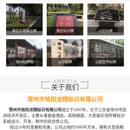
景区引导指示牌
景区标识牌
小区标牌
常州标牌栈
标识标牌
公园宣传标牌
ABOUT US
关于我们
常州市铭阳龙翔标识有限公司
常州市铭阳龙翔标识有限公司
成立于2005年，位于江苏省常州市武
进经济开发区，主要从事星级酒店，高档楼盘，大型娱乐场所等标识
系统设计、开发、制作的综合性公司。
经过16年的发展和完善，公司占地约5000平方米，拥有大型高精