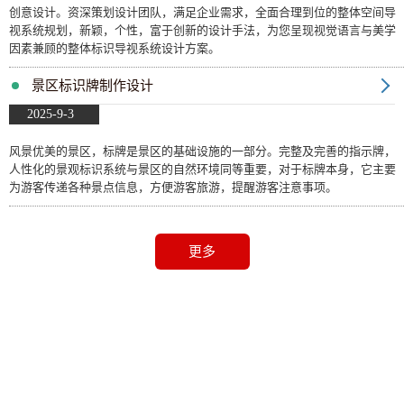
创意设计。资深策划设计团队，满足企业需求，全面合理到位的整体空间导
视系统规划，新颖，个性，富于创新的设计手法，为您呈现视觉语言与美学
因素兼顾的整体标识导视系统设计方案。
景区标识牌制作设计
2025-9-3
风景优美的景区，标牌是景区的基础设施的一部分。完整及完善的指示牌，
人性化的景观标识系统与景区的自然环境同等重要，对于标牌本身，它主要
为游客传递各种景点信息，方便游客旅游，提醒游客注意事项。
更多